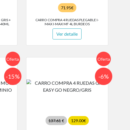
71.95€
GRIS +
CARRO COMPRA 4 RUEDAS PLEGABLE I-
640ML
MAX I-MAX MF 4L BURDEOS
Ver detalle
Oferta
Oferta
-15%
-6%
137.61
€
129.00€