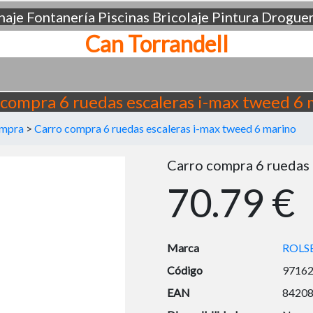
aje
Fontanería
Piscinas
Bricolaje
Pintura
Droguer
Can Torrandell
 compra 6 ruedas escaleras i-max tweed 6 
ompra
>
Carro compra 6 ruedas escaleras i-max tweed 6 marino
Carro compra 6 ruedas 
70.79 €
Marca
ROLS
Código
9716
EAN
8420