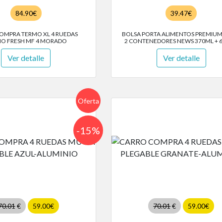
84.90€
39.47€
OMPRA TERMO XL 4 RUEDAS
BOLSA PORTA ALIMENTOS PREMIUM 
O FRESH MF 4 MORADO
2 CONTENEDORES NEWS 370ML + 
Ver detalle
Ver detalle
Oferta
-15%
70.01
€
59.00€
70.01
€
59.00€