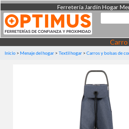
Ferretería
Jardín
Hogar
Men
Carro
Inicio
>
Menaje del hogar
>
Textil hogar
>
Carros y bolsas de c