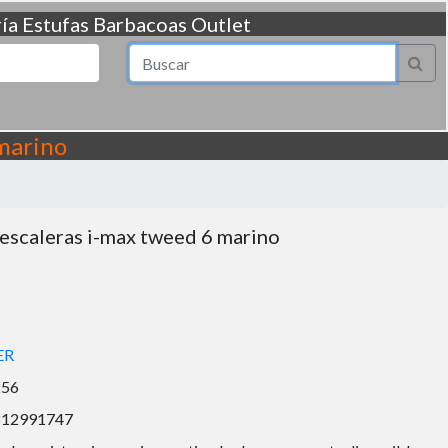
ía
Estufas
Barbacoas
Outlet
marino
escaleras i-max tweed 6 marino
ER
256
812991747