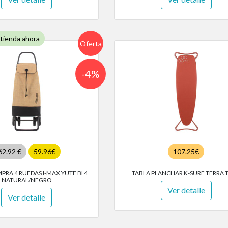
 tienda ahora
Oferta
-4%
62.92
€
59.96€
107.25€
RA 4 RUEDAS I-MAX YUTE BI 4
TABLA PLANCHAR K-SURF TERRA 
NATURAL/NEGRO
Ver detalle
Ver detalle