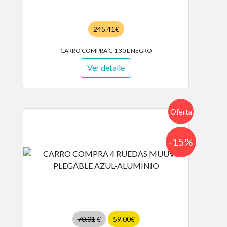
245.41€
CARRO COMPRA C-1 30 L NEGRO
Ver detalle
Oferta
-15%
70.01
€
59.00€