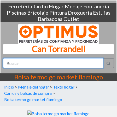
Ferretería
Jardín
Hogar
Menaje
Fontanería
Piscinas
Bricolaje
Pintura
Droguería
Estufas
Barbacoas
Outlet
Can Torrandell
Bolsa termo go market flamingo
Inicio
>
Menaje del hogar
>
Textil hogar
>
Carros y bolsas de compra
>
Bolsa termo go market flamingo