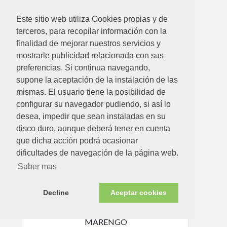
Este sitio web utiliza Cookies propias y de
terceros, para recopilar información con la
finalidad de mejorar nuestros servicios y
mostrarle publicidad relacionada con sus
preferencias. Si continua navegando,
supone la aceptación de la instalación de las
6.83€
mismas. El usuario tiene la posibilidad de
configurar su navegador pudiendo, si así lo
BOLSA POL PLEGABLE REISENT MM0200-SHOP
desea, impedir que sean instaladas en su
Ver detalle
disco duro, aunque deberá tener en cuenta
que dicha acción podrá ocasionar
dificultades de navegación de la página web.
Disponible en tienda ahora
Saber mas
Decline
Aceptar cookies