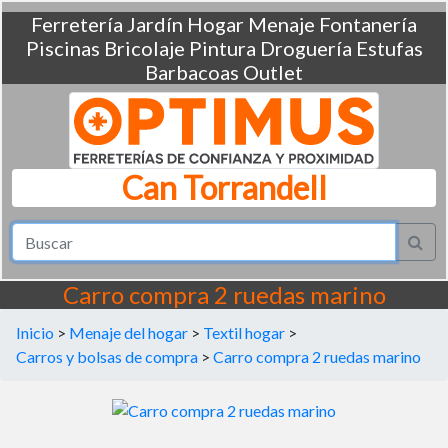
Ferretería
Jardín
Hogar
Menaje
Fontanería
Piscinas
Bricolaje
Pintura
Droguería
Estufas
Barbacoas
Outlet
Can Torrandell
Carro compra 2 ruedas marino
Inicio
>
Menaje del hogar
>
Textil hogar
>
Carros y bolsas de compra
>
Carro compra 2 ruedas marino