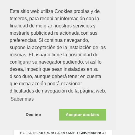
6.83€
Este sitio web utiliza Cookies propias y de
terceros, para recopilar información con la
BOLSA POL PLEGABLE REISENT MM0200-SHOP
finalidad de mejorar nuestros servicios y
Ver detalle
mostrarle publicidad relacionada con sus
preferencias. Si continua navegando,
supone la aceptación de la instalación de las
Disponible en tienda ahora
mismas. El usuario tiene la posibilidad de
configurar su navegador pudiendo, si así lo
desea, impedir que sean instaladas en su
disco duro, aunque deberá tener en cuenta
que dicha acción podrá ocasionar
dificultades de navegación de la página web.
Saber mas
Decline
Aceptar cookies
16.88€
BOLSA TERMO PARA CARRO AMBIT GRIS MARENGO