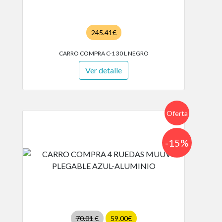
245.41€
CARRO COMPRA C-1 30 L NEGRO
Ver detalle
Oferta
-15%
70.01
€
59.00€