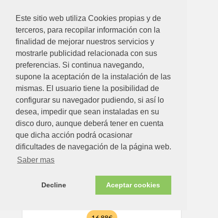
Este sitio web utiliza Cookies propias y de
terceros, para recopilar información con la
6.83€
finalidad de mejorar nuestros servicios y
mostrarle publicidad relacionada con sus
BOLSA POL PLEGABLE REISENT MM0200-SHOP
preferencias. Si continua navegando,
Ver detalle
supone la aceptación de la instalación de las
mismas. El usuario tiene la posibilidad de
configurar su navegador pudiendo, si así lo
Disponible en tienda ahora
desea, impedir que sean instaladas en su
disco duro, aunque deberá tener en cuenta
que dicha acción podrá ocasionar
dificultades de navegación de la página web.
Saber mas
Decline
Aceptar cookies
16.88€