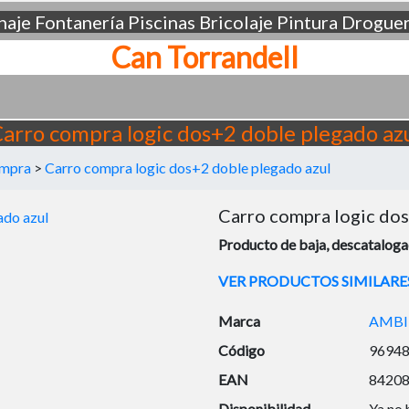
aje
Fontanería
Piscinas
Bricolaje
Pintura
Droguer
Can Torrandell
arro compra logic dos+2 doble plegado az
ompra
>
Carro compra logic dos+2 doble plegado azul
Carro compra logic dos
Producto de baja, descatalogad
VER PRODUCTOS SIMILARE
Marca
AMBI
Código
9694
EAN
8420
Disponibilidad
Ya no 