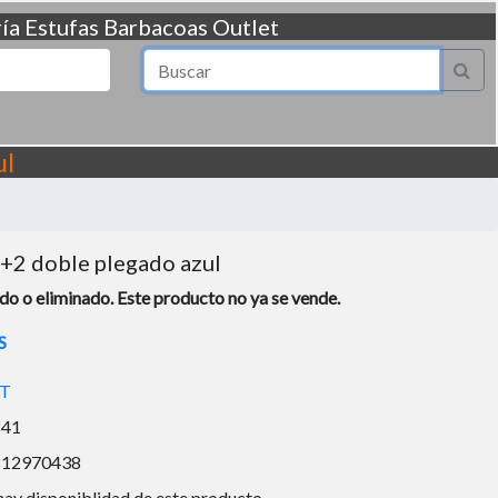
ía
Estufas
Barbacoas
Outlet
ul
+2 doble plegado azul
o o eliminado. Este producto no ya se vende.
S
T
841
812970438
hay disponiblidad de este producto