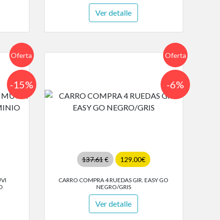
Ver detalle
Oferta
Oferta
-15%
-6%
137.61
€
129.00€
VI
CARRO COMPRA 4 RUEDAS GIR. EASY GO
O
NEGRO/GRIS
Ver detalle