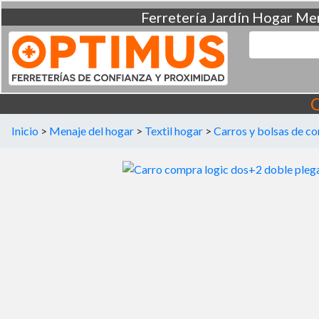
Ferretería
Jardín
Hogar
Men
C
Inicio
>
Menaje del hogar
>
Textil hogar
>
Carros y bolsas de c