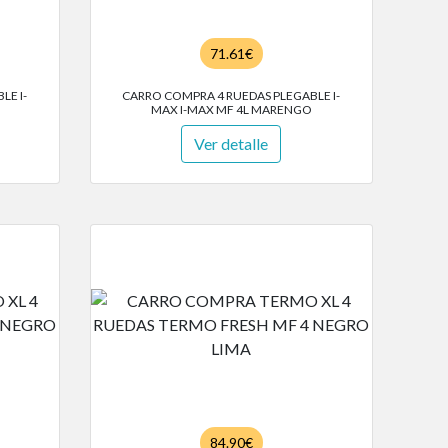
71.61€
LE I-
CARRO COMPRA 4 RUEDAS PLEGABLE I-
MAX I-MAX MF 4L MARENGO
Ver detalle
84.90€