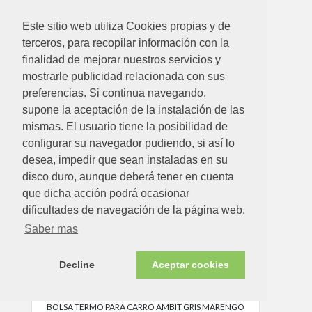
6.83€
Este sitio web utiliza Cookies propias y de
terceros, para recopilar información con la
BOLSA POL PLEGABLE REISENT MM0200-SHOP
finalidad de mejorar nuestros servicios y
Ver detalle
mostrarle publicidad relacionada con sus
preferencias. Si continua navegando,
supone la aceptación de la instalación de las
Disponible en tienda ahora
mismas. El usuario tiene la posibilidad de
configurar su navegador pudiendo, si así lo
desea, impedir que sean instaladas en su
disco duro, aunque deberá tener en cuenta
que dicha acción podrá ocasionar
dificultades de navegación de la página web.
Saber mas
Decline
Aceptar cookies
16.88€
BOLSA TERMO PARA CARRO AMBIT GRIS MARENGO