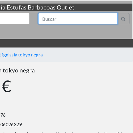
ía
Estufas
Barbacoas
Outlet
t ignissia tokyo negra
ia tokyo negra
 €
776
906026329