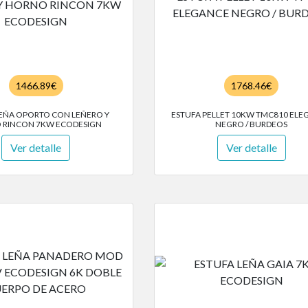
1466.89€
1768.46€
LEÑA OPORTO CON LEÑERO Y
ESTUFA PELLET 10KW TMC810 ELE
 RINCON 7KW ECODESIGN
NEGRO / BURDEOS
Ver detalle
Ver detalle