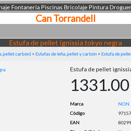
aje
Fontanería
Piscinas
Bricolaje
Pintura
Droguer
Can Torrandell
Estufa de pellet ignissia tokyo negra
, pellet carbón)
>
Estufas de leña, pellet y carbón
>
Estufa de pelle
Estufa de pellet igniss
1331.00
Marca
NON
Código
9715
EAN
8029