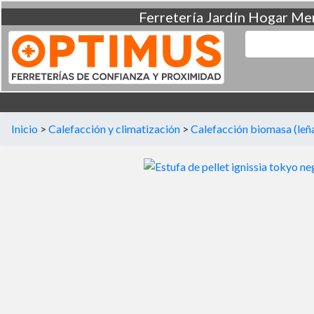
Ferretería
Jardín
Hogar
Men
Inicio
>
Calefacción y climatización
>
Calefacción biomasa (leña