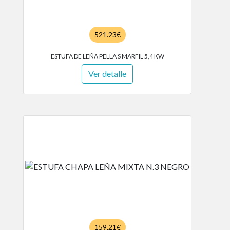
521.23€
ESTUFA DE LEÑA PELLA S MARFIL 5,4 KW
Ver detalle
159.21€