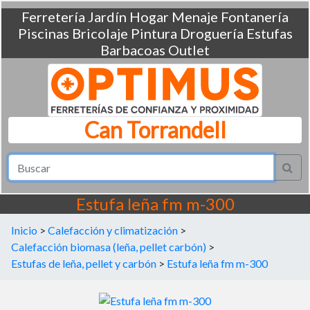
Ferretería
Jardín
Hogar
Menaje
Fontanería
Piscinas
Bricolaje
Pintura
Droguería
Estufas
Barbacoas
Outlet
Can Torrandell
Estufa leña fm m-300
Inicio
>
Calefacción y climatización
>
Calefacción biomasa (leña, pellet carbón)
>
Estufas de leña, pellet y carbón
>
Estufa leña fm m-300