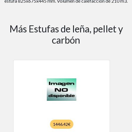
estufa 825x675x445 mm. Volumen de calefacción de 210 m3.
Más Estufas de leña, pellet y
carbón
1446.42€