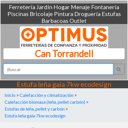
Ferretería
Jardín
Hogar
Menaje
Fontanería
Piscinas
Bricolaje
Pintura
Droguería
Estufas
Barbacoas
Outlet
Can Torrandell
Estufa leña gaia 7kw ecodesign
Inicio
>
Calefacción y climatización
>
Calefacción biomasa (leña, pellet carbón)
>
Estufas de leña, pellet y carbón
>
Estufa leña gaia 7kw ecodesign