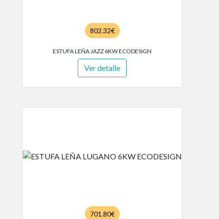
802.32€
ESTUFA LEÑA JAZZ 6KW ECODESIGN
Ver detalle
701.80€