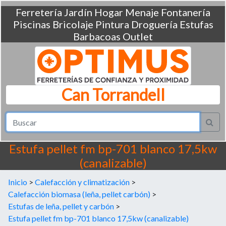
Ferretería
Jardín
Hogar
Menaje
Fontanería
Piscinas
Bricolaje
Pintura
Droguería
Estufas
Barbacoas
Outlet
Can Torrandell
Estufa pellet fm bp-701 blanco 17,5kw
(canalizable)
Inicio
>
Calefacción y climatización
>
Calefacción biomasa (leña, pellet carbón)
>
Estufas de leña, pellet y carbón
>
Estufa pellet fm bp-701 blanco 17,5kw (canalizable)