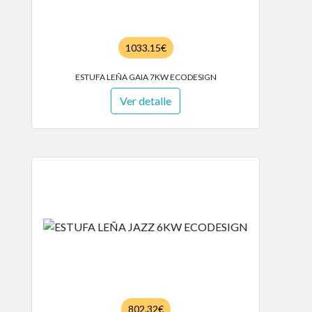
1033.15€
ESTUFA LEÑA GAIA 7KW ECODESIGN
Ver detalle
802.32€