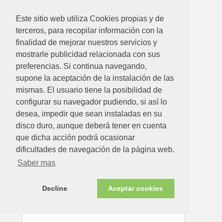
Disponible en tienda ahora
Este sitio web utiliza Cookies propias y de
terceros, para recopilar información con la
finalidad de mejorar nuestros servicios y
mostrarle publicidad relacionada con sus
preferencias. Si continua navegando,
supone la aceptación de la instalación de las
mismas. El usuario tiene la posibilidad de
configurar su navegador pudiendo, si así lo
225.79€
desea, impedir que sean instaladas en su
disco duro, aunque deberá tener en cuenta
ESTUFA EXTERIOR ACERO CON PUERTA
que dicha acción podrá ocasionar
Ver detalle
dificultades de navegación de la página web.
Saber mas
Disponible en tienda ahora
Decline
Aceptar cookies