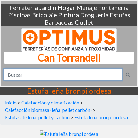
Ferretería
Jardín
Hogar
Menaje
Fontanería
Piscinas
Bricolaje
Pintura
Droguería
Estufas
Barbacoas
Outlet
Can Torrandell
Estufa leña bronpi ordesa
Inicio
>
Calefacción y climatización
>
Calefacción biomasa (leña, pellet carbón)
>
Estufas de leña, pellet y carbón
>
Estufa leña bronpi ordesa