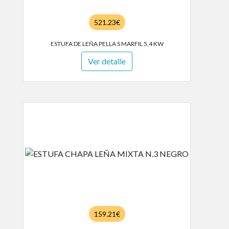
521.23€
ESTUFA DE LEÑA PELLA S MARFIL 5,4 KW
Ver detalle
159.21€