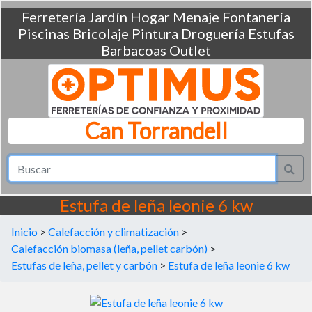
Ferretería
Jardín
Hogar
Menaje
Fontanería
Piscinas
Bricolaje
Pintura
Droguería
Estufas
Barbacoas
Outlet
Can Torrandell
Estufa de leña leonie 6 kw
Inicio
>
Calefacción y climatización
>
Calefacción biomasa (leña, pellet carbón)
>
Estufas de leña, pellet y carbón
>
Estufa de leña leonie 6 kw