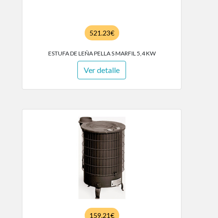
521.23€
ESTUFA DE LEÑA PELLA S MARFIL 5,4 KW
Ver detalle
159.21€